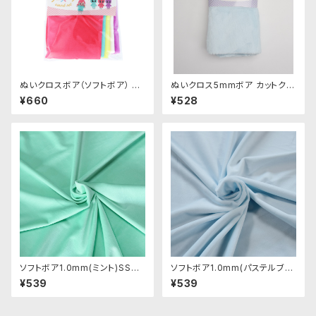
ぬいクロスボア（ソフトボア） ア
ぬいクロス5mmボア カットクロ
ソートセット（ビビッドカラー）｜
ス（ベビーブルー）｜清原株式会
¥660
¥528
清原株式会社
社
ソフトボア1.0mm(ミント)SSB1
ソフトボア1.0mm(パステルブル
23 ぬいぐるみ用短毛ボア生地
ー)SSB115 ぬいぐるみ用短毛ボ
¥539
¥539
20cm
ア生地 20cm