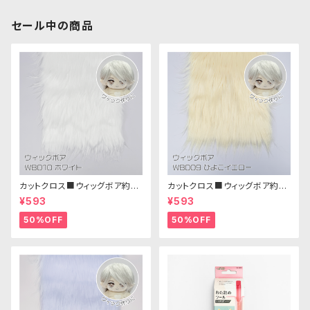
セール中の商品
カットクロス■ウィッグボア約8c
カットクロス■ウィッグボア約8c
m(ホワイト)WB010 ボア生地
m(ひよこイエロー)WB009ボア
¥593
¥593
25cm × 45cm
生地 25cm × 45cm
50%OFF
50%OFF