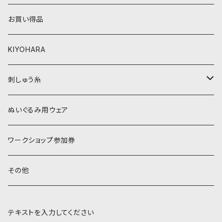
ベージュ・ブラウン系
黄色・クリーム系
お買い得品
黒・グレー系
ベージュ・ブラウン系
KIYOHARA
オレンジ系
黒・グレー系
刺しゅう糸
オレンジ系
COSMO 25番刺しゅう糸
ぬいぐるみ用ウェア
ワークショップ参加券
その他
テキストを入力してください