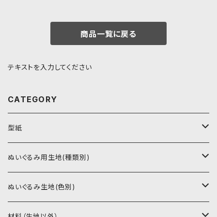
商品一覧に戻る
テキストを入力してください
CATEGORY
型紙
書籍（紙の本）
ぬいぐるみ用生地(種類別)
PDFデータ（ダウンロード）
ソフトボア（短毛）
ぬいぐるみ生地(色別)
ソフトボア（5mm）
ソフトボア
材料（生地以外）