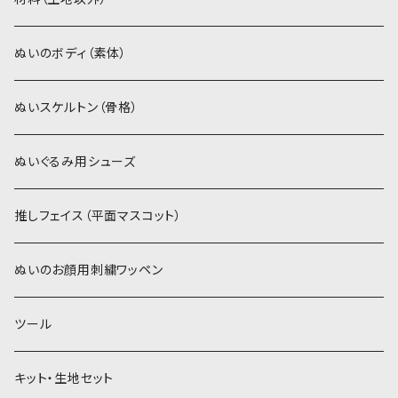
スキンカラー系
ぬいトリコット
ぬいトリコット
アイロン接着シート
ぬいのボディ（素体）
白系
スキンカラー系
スキンカラー生地
ステッチカラー
ぬいスケルトン（骨格）
赤・ピンク系
白系
カーリーベルボア
ミニワッペン
ぬいぐるみ用シューズ
紫系
赤・ピンク系
パウダーボア（4mm）
リボン
推しフェイス（平面マスコット）
青系
紫系
ウィッグボア（8cm）
ぬいのお顔用刺繍ワッペン
緑系
青系
ツール
黄色・クリーム系
緑系
キット・生地セット