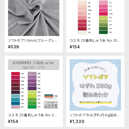
ソフトボア1.0mm(ブルーグレ
コスモ 25番刺しゅう糸 No.100
ー)SSB052 ぬいぐるみ用短毛
‾120
¥539
¥154
ボア生地 20cm
コスモ 25番刺しゅう糸 No.240
ソフトボアのはぎれ250g詰め合
‾273
わせ
¥154
¥1,320