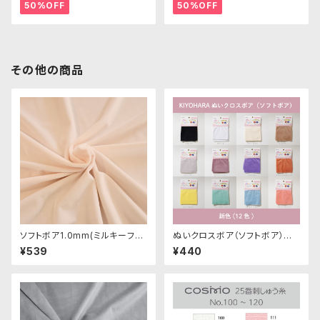
50%OFF
50%OFF
その他の商品
ソフトボア1.0mm(ミルキーフレ
ぬいクロスボア（ソフトボア）カッ
ッシュ)SSB103 ぬいぐるみ用短
トクロス各色A（新色）｜清原株
¥539
¥440
毛ボア生地 20cm
式会社