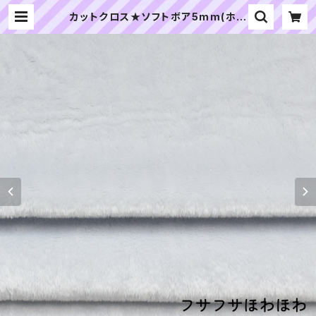
カットクロス★ソフトボア5mm(ホワ
イトブルー)LB043 ボア生地 50cm
× 45cm | ぬいぐるみの生地やさん
｜「ぬい」の布地・材料の通販専門店