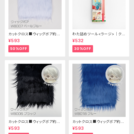
カットクロス■ウィッグボア約8c
わた詰めツール<ラージ>｜クロ
m(ペールブルー)WB007ボア
バー
¥593
¥532
生地 25cm × 45cm
50%OFF
30%OFF
カットクロス■ウィッグボア約8c
カットクロス■ウィッグボア約8c
m(ブラック)WB006ボア生地 2
m(ブルー)WB018 ボア生地 25
¥593
¥593
5cm × 45cm
cm × 45cm