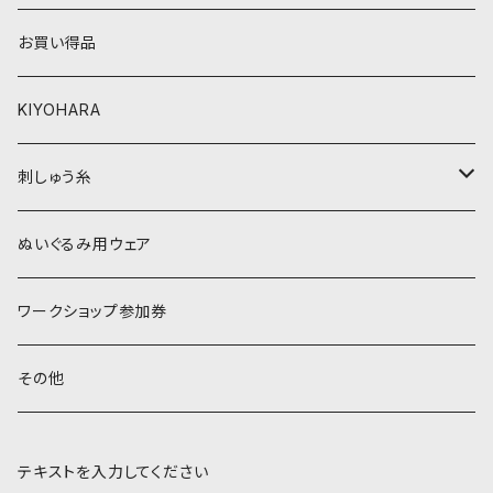
ベージュ・ブラウン系
黄色・クリーム系
お買い得品
黒・グレー系
ベージュ・ブラウン系
KIYOHARA
オレンジ系
黒・グレー系
刺しゅう糸
オレンジ系
COSMO 25番刺しゅう糸
ぬいぐるみ用ウェア
ワークショップ参加券
その他
テキストを入力してください