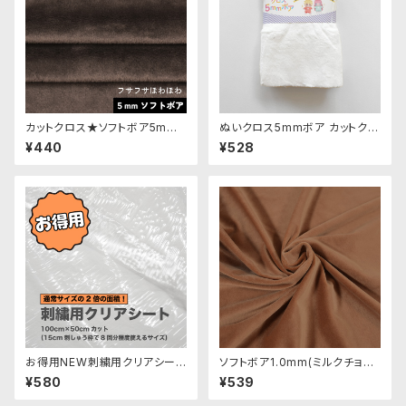
カットクロス★ソフトボア5mm
ぬいクロス5mmボア カットクロ
(ダークブラウン)LB029 ボア生
ス（ホワイト）｜清原株式会社
¥440
¥528
地 50cm × 45cm
お得用NEW刺繍用クリアシート
ソフトボア1.0mm(ミルクチョコ)
（ぬいぐるみ生地に刺繍する際
SSB134 ぬいぐるみ用短毛ボア
¥580
¥539
に）
生地 20cm