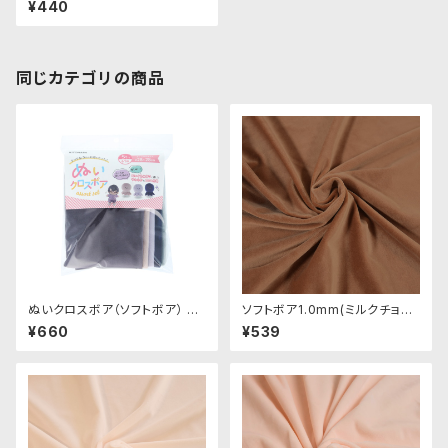
¥440
m × 45cm
同じカテゴリの商品
ぬいクロスボア（ソフトボア） ア
ソフトボア1.0mm(ミルクチョコ)
ソートセット（ニュアンスカラー）
SSB134 ぬいぐるみ用短毛ボア
¥660
¥539
｜清原株式会社
生地 20cm