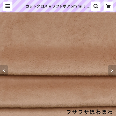
カットクロス★ソフトボア5mm(チャ
イ)LB047 ボア生地 50cm × 45c
m | ぬいぐるみの生地やさん｜「ぬ
い」の布地・材料の通販専門店