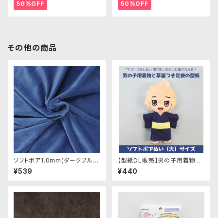
50%OFF
50%OFF
その他の商品
ソフトボア1.0mm(ダークブル
【型紙DL販売】男の子用着物＆
ー) SSB120 ぬいぐるみ用短毛
草履つき足袋の型紙：ソフトボア
¥539
¥440
ボア生地 20cm
ぬい(大)サイズ