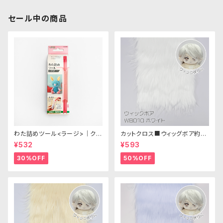
セール中の商品
わた詰めツール<ラージ>｜クロ
カットクロス■ウィッグボア約8c
バー
m(ホワイト)WB010 ボア生地
¥532
¥593
25cm × 45cm
30%OFF
50%OFF