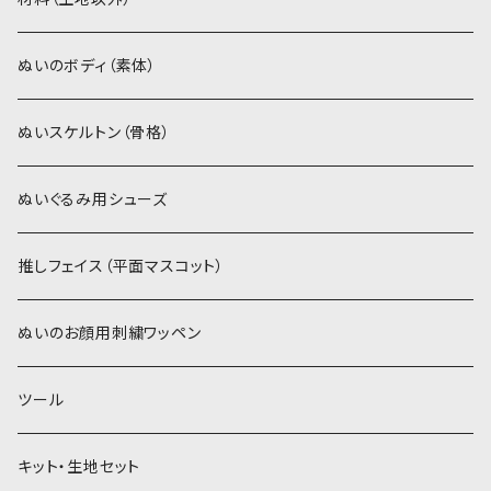
スキンカラー系
ぬいトリコット
ぬいトリコット
アイロン接着シート
ぬいのボディ（素体）
白系
スキンカラー系
スキンカラー生地
ステッチカラー
ぬいスケルトン（骨格）
赤・ピンク系
白系
カーリーベルボア
ミニワッペン
ぬいぐるみ用シューズ
紫系
赤・ピンク系
パウダーボア（4mm）
リボン
推しフェイス（平面マスコット）
青系
紫系
ウィッグボア（8cm）
ぬいのお顔用刺繍ワッペン
緑系
青系
ツール
黄色・クリーム系
緑系
キット・生地セット