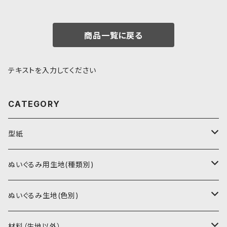
商品一覧に戻る
テキストを入力してください
CATEGORY
型紙
書籍（紙の本）
ぬいぐるみ用生地(種類別)
PDFデータ（ダウンロード）
ソフトボア（短毛）
ぬいぐるみ生地(色別)
ソフトボア（5mm）
ソフトボア
材料（生地以外）