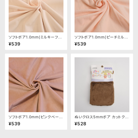
ソフトボア1.0mm(ミルキーフレ
ソフトボア1.0mm(ピーチミル
ッシュ)SSB103 ぬいぐるみ用短
ク)SSB053 ぬいぐるみ用短毛
¥539
¥539
毛ボア生地 20cm
ボア生地 20cm
ソフトボア1.0mm(ピンクベージ
ぬいクロス5mmボア カットクロ
ュ)SSB109 ぬいぐるみ用短毛
ス（ココアブラウン）｜清原株式
¥539
¥528
ボア生地 20cm
会社