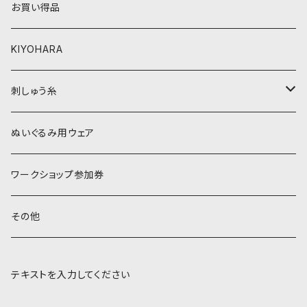
お買い得品
黒・グレー系
ベージュ・ブラウン系
KIYOHARA
オレンジ系
黒・グレー系
刺しゅう糸
オレンジ系
COSMO 25番刺しゅう糸
ぬいぐるみ用ウェア
ワークショップ参加券
その他
テキストを入力してください