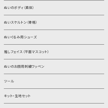
スキンカラー系
ぬいトリコット
ぬいトリコット
アイロン接着シート
ぬいのボディ（素体）
白系
スキンカラー系
スキンカラー生地
ステッチカラー
ぬいスケルトン（骨格）
赤・ピンク系
白系
カーリーベルボア
ミニワッペン
ぬいぐるみ用シューズ
紫系
赤・ピンク系
パウダーボア（4mm）
リボン
推しフェイス（平面マスコット）
青系
紫系
ウィッグボア（8cm）
ぬいのお顔用刺繍ワッペン
緑系
青系
ツール
黄色・クリーム系
緑系
キット・生地セット
ベージュ・ブラウン系
黄色・クリーム系