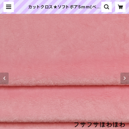
カットクロス★ソフトボア5mm(ベビ
ーピンク)LB048 ボア生地 50cm ×
45cm | ぬいぐるみの生地やさん｜
「ぬい」の布地・材料の通販専門店