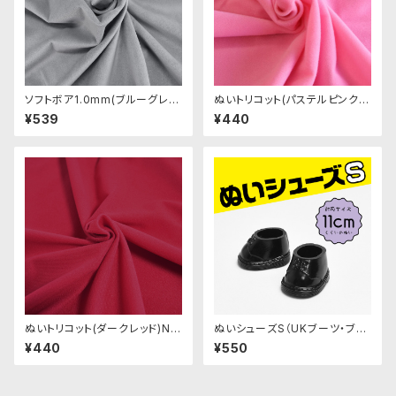
ソフトボア1.0mm(ブルーグレ
ぬいトリコット(パステルピンク)
ー)SSB052 ぬいぐるみ用短毛
NL015 ぬいぐるみ用薄手パイル
¥539
¥440
ボア生地 20cm
生地 20cm
ぬいトリコット(ダークレッド)NL
ぬいシューズS（UKブーツ・ブラ
032 ぬいぐるみ用薄手パイル生
ック）｜身長11cm前後のぬいぐ
¥440
¥550
地 20cm
るみ用ソフビ靴