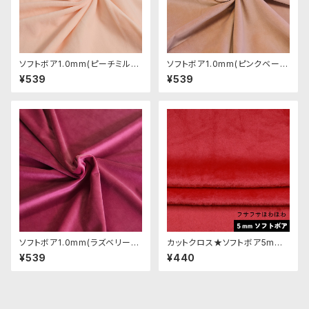
ソフトボア1.0mm(ピーチミル
ソフトボア1.0mm(ピンクベージ
ク)SSB053 ぬいぐるみ用短毛
ュ)SSB109 ぬいぐるみ用短毛
¥539
¥539
ボア生地 20cm
ボア生地 20cm
ソフトボア1.0mm(ラズベリー)S
カットクロス★ソフトボア5mm
SB050 ぬいぐるみ用短毛ボア
(レッド)LB007 ボア生地 50c
¥539
¥440
生地 20cm
m × 45cm