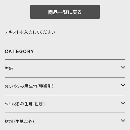
商品一覧に戻る
テキストを入力してください
CATEGORY
型紙
書籍（紙の本）
ぬいぐるみ用生地(種類別)
PDFデータ（ダウンロード）
ソフトボア（短毛）
ぬいぐるみ生地(色別)
ソフトボア（5mm）
ソフトボア
材料（生地以外）