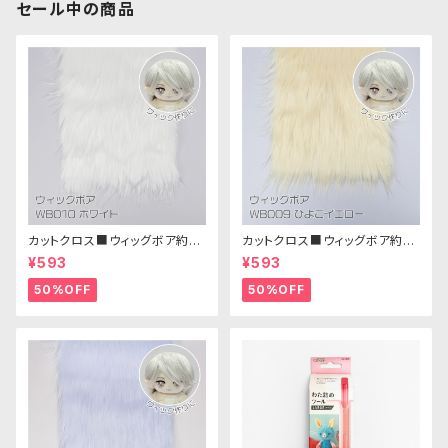
セール中の商品
カットクロス■ウィッグボア約8c
カットクロス■ウィッグボア約8c
m(ホワイト)WB010 ボア生地
m(ひよこイエロー)WB009ボア
¥593
¥593
25cm × 45cm
生地 25cm × 45cm
50%OFF
50%OFF