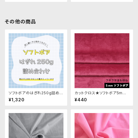
その他の商品
ソフトボアのはぎれ250g詰め合
カットクロス★ソフトボア5mm
わせ
(ベリーレッド)LB013 ボア生地
¥1,320
¥440
50cm × 45cm