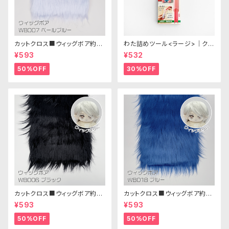
カットクロス■ウィッグボア約8c
わた詰めツール<ラージ>｜クロ
m(ペールブルー)WB007ボア
バー
¥593
¥532
生地 25cm × 45cm
50%OFF
30%OFF
カットクロス■ウィッグボア約8c
カットクロス■ウィッグボア約8c
m(ブラック)WB006ボア生地 2
m(ブルー)WB018 ボア生地 25
¥593
¥593
5cm × 45cm
cm × 45cm
50%OFF
50%OFF