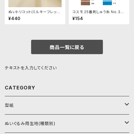
ぬいトリコット(ミルキーフレッシ
コスモ 25番刺しゅう糸 No.371
ュ)NL103 ぬいぐるみ用薄手パ
‾413
¥440
¥154
イル生地 20cm
商品一覧に戻る
テキストを入力してください
CATEGORY
型紙
書籍（紙の本）
ぬいぐるみ用生地(種類別)