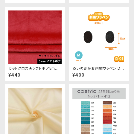
カットクロス★ソフトボア5mm
ぬいのおかお刺繍ワッペン D-0
(レッド)LB007 ボア生地 50c
1-Mサイズ 目・左右セット
¥440
¥400
m × 45cm