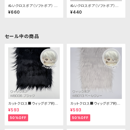
ぬいクロスボア（ソフトボア） ア
ぬいクロスボア（ソフトボア）カッ
ソートセット（ビビッドカラー）｜
トクロス（アプリコット）｜清原株
¥660
¥440
清原株式会社
式会社
セール中の商品
カットクロス■ウィッグボア約8c
カットクロス■ウィッグボア約8c
m(ブラック)WB006ボア生地 2
m(ペールグレー)WB013 ボア
¥593
¥593
5cm × 45cm
生地 25cm × 45cm
50%OFF
50%OFF