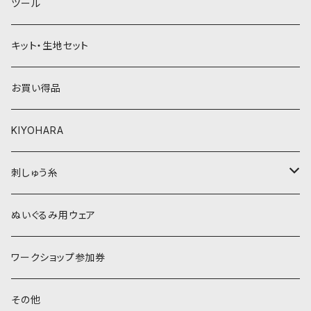
ツール
黄色・クリーム系
緑系
キット・生地セット
ベージュ・ブラウン系
黄色・クリーム系
お買い得品
黒・グレー系
ベージュ・ブラウン系
KIYOHARA
オレンジ系
黒・グレー系
刺しゅう糸
オレンジ系
COSMO 25番刺しゅう糸
ぬいぐるみ用ウェア
ワークショップ参加券
その他