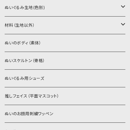
PDFデータ（ダウンロード）
ソフトボア（短毛）
ぬいぐるみ生地(色別)
ソフトボア（5mm）
ソフトボア
材料（生地以外）
スキンカラー系
ぬいトリコット
ぬいトリコット
アイロン接着シート
ぬいのボディ（素体）
白系
スキンカラー系
スキンカラー生地
ステッチカラー
ぬいスケルトン（骨格）
赤・ピンク系
白系
カーリーベルボア
ミニワッペン
ぬいぐるみ用シューズ
紫系
赤・ピンク系
パウダーボア（4mm）
リボン
推しフェイス（平面マスコット）
青系
紫系
ウィッグボア（8cm）
ぬいのお顔用刺繍ワッペン
緑系
青系