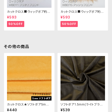
カットクロス■ウィッグボア約8c
カットクロス■ウィッグボア約8c
m(プラチナブロンド)WB011 ボ
m(アッシュブロンド)WB015 ボ
¥593
¥593
ア生地 25cm × 45cm
ア生地 25cm × 45cm
50%OFF
50%OFF
その他の商品
カットクロス★ソフトボア5mm
ソフトボア1.5mm(ライトブラッ
(山吹色)LB026 ボア生地 50c
ク)SB040 ぬいぐるみ用短毛ボ
¥440
¥539
m × 45cm
ア生地 20cm