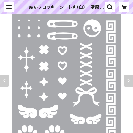
ぬいフロッキーシートA（白）｜清原株
式会社 | ぬいぐるみの生地やさん｜
「ぬい」の布地・材料の通販専門店