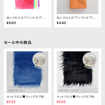
ぬいクロスボア（ソフトボア） ア
ぬいクロスボア（ソフトボア）カッ
ソートセット（ビビッドカラー）｜
トクロス（アプリコット）｜清原株
¥660
¥440
清原株式会社
式会社
セール中の商品
カットクロス■ウィッグボア約8c
カットクロス■ウィッグボア約8c
m(ブルー)WB018 ボア生地 25
m(ブラック)WB006ボア生地 2
¥593
¥593
cm × 45cm
5cm × 45cm