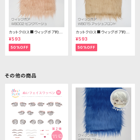
カットクロス■ウィッグボア約8c
カットクロス■ウィッグボア約8c
m(ピンクベージュ)WB002ボア
m(アッシュブロンド)WB015 ボ
¥593
¥593
生地 25cm × 45cm
ア生地 25cm × 45cm
50%OFF
50%OFF
その他の商品