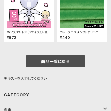
ぬいスケルトン（Sサイズ）人型ぬ
カットクロス★ソフトボア5mm
いぐるみ用ナチュラル可動骨格
(ブライトグリーン)LB010 ボア
¥572
¥440
生地 50cm × 45cm
商品一覧に戻る
テキストを入力してください
CATEGORY
型紙