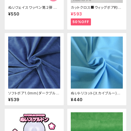
ぬいフェイスワッペン第２弾 M
カットクロス■ウィッグボア約8c
サイズ 各種｜清原株式会社
m(ブルー)WB018 ボア生地 25
¥550
¥593
cm × 45cm
50%OFF
ソフトボア1.0mm(ダークブル
ぬいトリコット(スカイブルー)NL
ー) SSB120 ぬいぐるみ用短毛
030 ぬいぐるみ用薄手パイル生
¥539
¥440
ボア生地 20cm
地 20cm