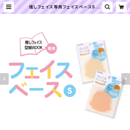
推しフェイス専用フェイスベースS 各
色｜清原株式会社 | ぬいぐるみの生
地やさん｜「ぬい」の布地・材料の通販
専門店