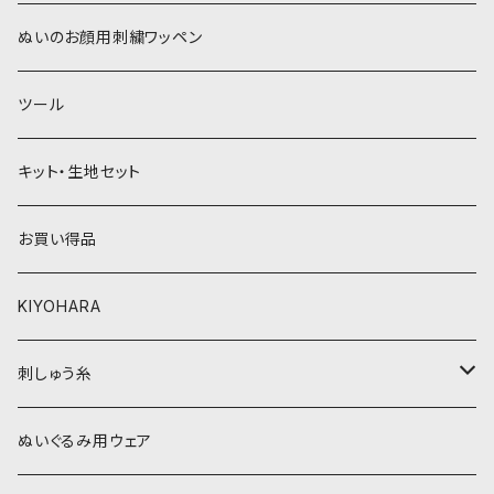
青系
紫系
ウィッグボア（8cm）
ぬいのお顔用刺繍ワッペン
緑系
青系
ツール
黄色・クリーム系
緑系
キット・生地セット
ベージュ・ブラウン系
黄色・クリーム系
お買い得品
黒・グレー系
ベージュ・ブラウン系
KIYOHARA
オレンジ系
黒・グレー系
刺しゅう糸
オレンジ系
COSMO 25番刺しゅう糸
ぬいぐるみ用ウェア