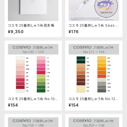
コスモ 25番刺しゅう糸見本帳
コスモ 25番刺しゅう糸 Seaso
ns No.8003「ほぼ白」多色グラ
¥9,350
¥176
デ
コスモ 25番刺しゅう糸 No.100
コスモ 25番刺しゅう糸 No.121‾
‾120
154
¥154
¥154