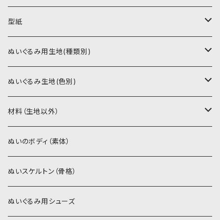
型紙
書籍（紙の本）
ぬいぐるみ用生地(種類別)
PDFデータ（ダウンロード）
ソフトボア（短毛）
ぬいぐるみ生地(色別)
ソフトボア（5mm）
ソフトボア
材料（生地以外）
スキンカラー系
ぬいトリコット
ぬいトリコット
アイロン接着シート
ぬいのボディ（素体）
白系
スキンカラー系
スキンカラー生地
ステッチカラー
ぬいスケルトン（骨格）
赤・ピンク系
白系
カーリーベルボア
ミニワッペン
ぬいぐるみ用シューズ