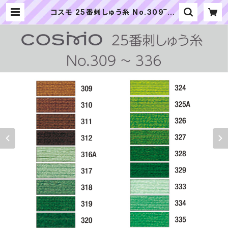
コスモ 25番刺しゅう糸 No.309‾33
6 | ぬいぐるみの生地やさん｜「ぬい」
の布地・材料の通販専門店