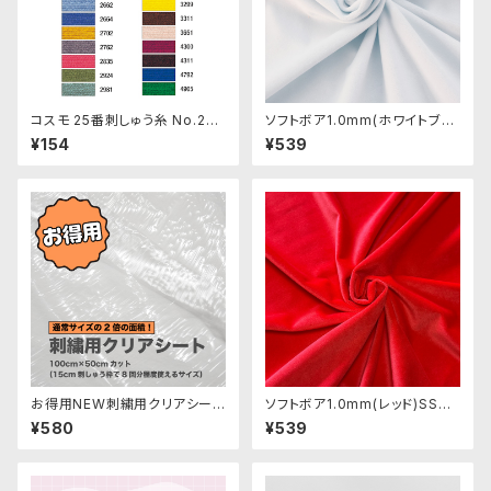
コスモ 25番刺しゅう糸 No.257
ソフトボア1.0mm(ホワイトブル
3‾4905
ー)SSB105 ぬいぐるみ用短毛
¥154
¥539
ボア生地 20cm
お得用NEW刺繍用クリアシート
ソフトボア1.0mm(レッド)SSB1
（ぬいぐるみ生地に刺繍する際
24 ぬいぐるみ用短毛ボア生地
¥580
¥539
に）
20cm