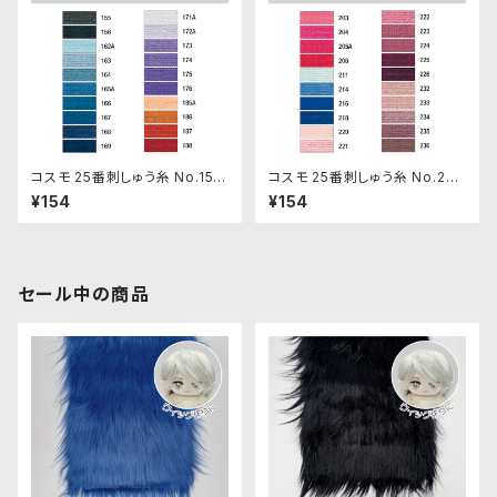
コスモ 25番刺しゅう糸 No.155‾
コスモ 25番刺しゅう糸 No.203
188
‾236
¥154
¥154
セール中の商品