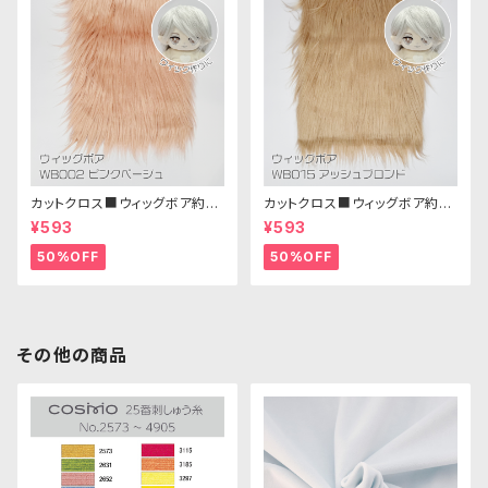
カットクロス■ウィッグボア約8c
カットクロス■ウィッグボア約8c
m(ピンクベージュ)WB002ボア
m(アッシュブロンド)WB015 ボ
¥593
¥593
生地 25cm × 45cm
ア生地 25cm × 45cm
50%OFF
50%OFF
その他の商品