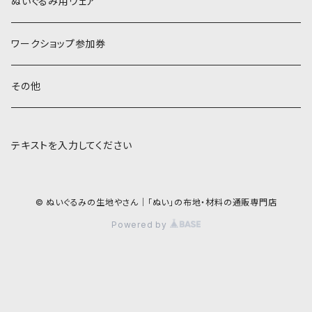
COSMO 25番刺しゅう糸
ぬいぐるみ用ウェア
ワークショップ参加券
その他
テキストを入力してください
© ぬいぐるみの生地やさん｜「ぬい」の布地・材料の通販専門店
Powered by