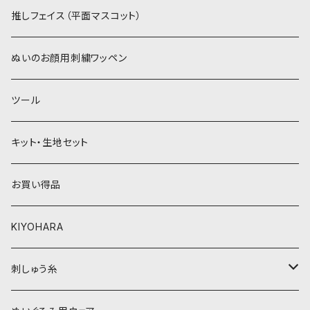
紫系
赤・ピンク系
パウダーボア（4mm）
リボン
推しフェイス（平面マスコット）
青系
紫系
ウィッグボア（8cm）
ぬいのお顔用刺繍ワッペン
緑系
青系
ツール
黄色・クリーム系
緑系
キット・生地セット
ベージュ・ブラウン系
黄色・クリーム系
お買い得品
黒・グレー系
ベージュ・ブラウン系
KIYOHARA
オレンジ系
黒・グレー系
刺しゅう糸
オレンジ系