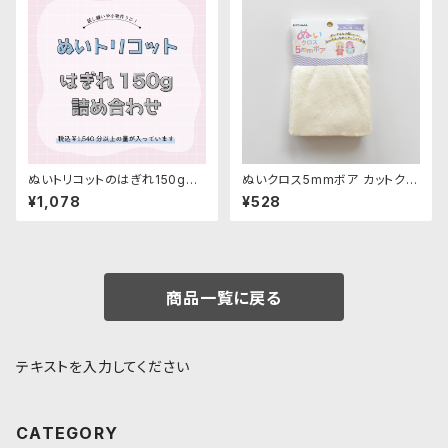
ぬいトリコットのはぎれ150g詰
ぬいクロス5mmボア カットクロ
め合わせ
ス（ベビーミルク）｜清原株式会
¥1,078
¥528
社
商品一覧に戻る
テキストを入力してください
CATEGORY