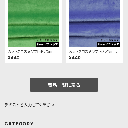
カットクロス★ソフトボア5mm
カットクロス★ソフトボア5mm
(ブライトグリーン)LB010 ボア
(ネモフィラブルー)LB031 ボア
¥440
¥440
生地 50cm × 45cm
生地 50cm × 45cm
商品一覧に戻る
テキストを入力してください
CATEGORY