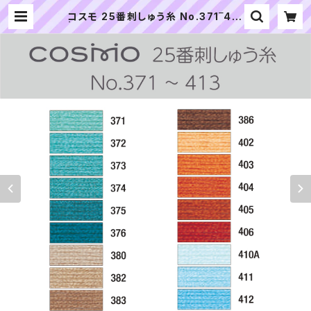
コスモ 25番刺しゅう糸 No.371‾413
| ぬいぐるみの生地やさん｜「ぬい」の
布地・材料の通販専門店