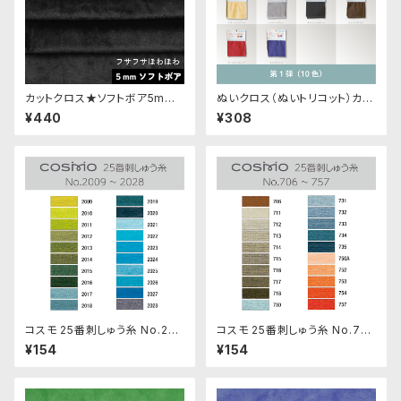
カットクロス★ソフトボア5mm
ぬいクロス（ぬいトリコット）カッ
(ブラック)LB016 ボア生地 50c
トクロス各色｜清原株式会社
¥440
¥308
m × 45cm
コスモ 25番刺しゅう糸 No.200
コスモ 25番刺しゅう糸 No.70
9‾2028
6‾757
¥154
¥154