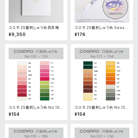
コスモ 25番刺しゅう糸見本帳
コスモ 25番刺しゅう糸 Seaso
ns No.8003「ほぼ白」多色グラ
¥9,350
¥176
デ
コスモ 25番刺しゅう糸 No.100
コスモ 25番刺しゅう糸 No.121‾
‾120
154
¥154
¥154