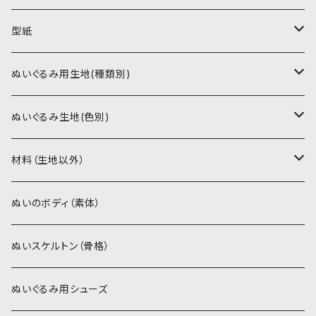
型紙
書籍（紙の本）
ぬいぐるみ用生地(種類別)
PDFデータ（ダウンロード）
ソフトボア（短毛）
ぬいぐるみ生地(色別)
ソフトボア（5mm）
ソフトボア
材料（生地以外）
スキンカラー系
ぬいトリコット
ぬいトリコット
アイロン接着シート
ぬいのボディ（素体）
白系
スキンカラー系
スキンカラー生地
ステッチカラー
ぬいスケルトン（骨格）
赤・ピンク系
白系
カーリーベルボア
ミニワッペン
ぬいぐるみ用シューズ