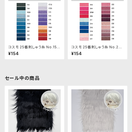
コスモ 25番刺しゅう糸 No.155‾
コスモ 25番刺しゅう糸 No.203
188
‾236
¥154
¥154
セール中の商品