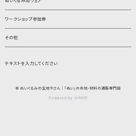
COSMO 25番刺しゅう糸
ぬいぐるみ用ウェア
ワークショップ参加券
その他
テキストを入力してください
© ぬいぐるみの生地やさん｜「ぬい」の布地・材料の通販専門店
Powered by