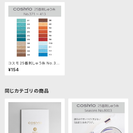
コスモ 25番刺しゅう糸 No.371
‾413
¥154
同じカテゴリの商品