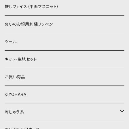
紫系
赤・ピンク系
パウダーボア（4mm）
リボン
推しフェイス（平面マスコット）
青系
紫系
ウィッグボア（8cm）
ぬいのお顔用刺繍ワッペン
緑系
青系
ツール
黄色・クリーム系
緑系
キット・生地セット
ベージュ・ブラウン系
黄色・クリーム系
お買い得品
黒・グレー系
ベージュ・ブラウン系
KIYOHARA
オレンジ系
黒・グレー系
刺しゅう糸
オレンジ系