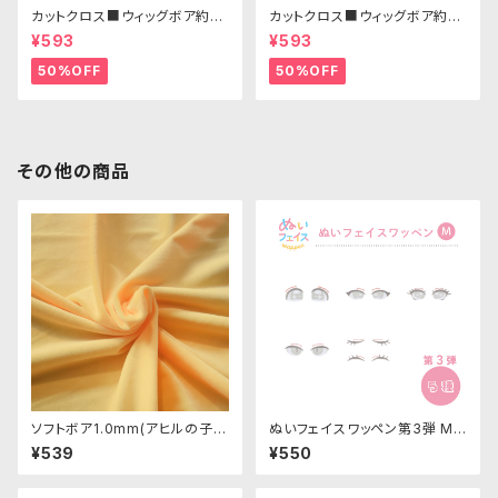
カットクロス■ウィッグボア約8c
カットクロス■ウィッグボア約8c
m(ホワイト)WB010 ボア生地
m(ペールブルー)WB007ボア
¥593
¥593
25cm × 45cm
生地 25cm × 45cm
50%OFF
50%OFF
その他の商品
ソフトボア1.0mm(アヒルの子)S
ぬいフェイスワッペン第3弾 Mサ
SB116 ぬいぐるみ用短毛ボア生
イズ 各種｜清原株式会社
¥539
¥550
地 20cm