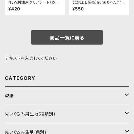
NEW刺繍用クリアシート（ぬい
【型紙DL販売】nunuちゃん(11c
ぐるみ生地に刺繍する際に）
mサイズ 足が短い人型ぬい)
¥420
¥550
商品一覧に戻る
テキストを入力してください
CATEGORY
型紙
書籍（紙の本）
ぬいぐるみ用生地(種類別)
PDFデータ（ダウンロード）
ソフトボア（短毛）
ぬいぐるみ生地(色別)