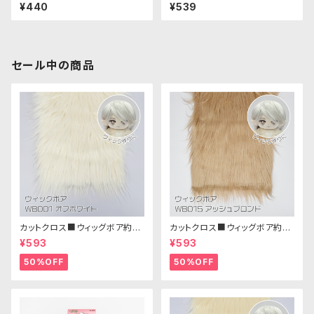
トクロス（カスタード）｜清原株
SSB134 ぬいぐるみ用短毛ボア
¥440
¥539
式会社
生地 20cm
セール中の商品
カットクロス■ウィッグボア約8c
カットクロス■ウィッグボア約8c
m(オフホワイト)WB001 ボア生
m(アッシュブロンド)WB015 ボ
¥593
¥593
地 25cm × 45cm
ア生地 25cm × 45cm
50%OFF
50%OFF