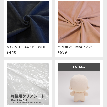
ぬいトリコット(ネイビー)NL00
ソフトボア1.0mm(ピンクベージ
8 ぬいぐるみ用薄手パイル生地
ュ)SSB109 ぬいぐるみ用短毛
¥440
¥539
20cm
ボア生地 20cm