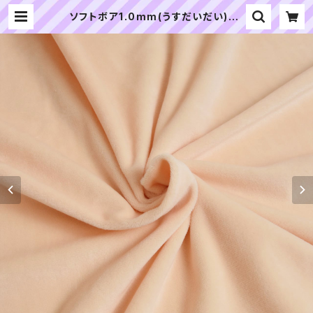
ソフトボア1.0mm(うすだいだい)SS
B054 ぬいぐるみ用短毛ボア生地 2
0cm | ぬいぐるみの生地やさん｜「ぬ
い」の布地・材料の通販専門店