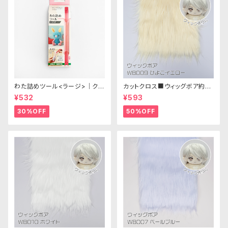
わた詰めツール<ラージ>｜クロ
カットクロス■ウィッグボア約8c
バー
m(ひよこイエロー)WB009ボア
¥532
¥593
生地 25cm × 45cm
30%OFF
50%OFF