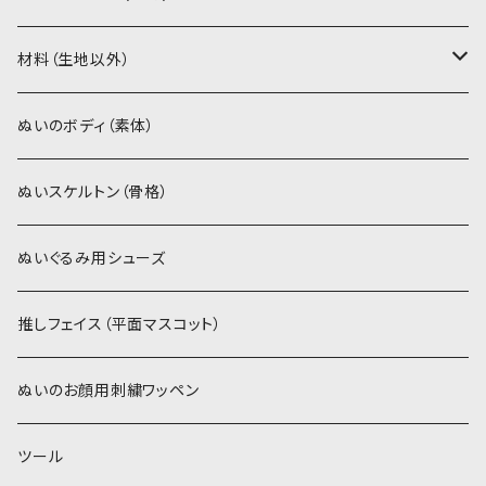
ソフトボア（5mm）
ソフトボア
材料（生地以外）
スキンカラー系
ぬいトリコット
ぬいトリコット
アイロン接着シート
ぬいのボディ（素体）
白系
スキンカラー系
スキンカラー生地
ステッチカラー
ぬいスケルトン（骨格）
赤・ピンク系
白系
カーリーベルボア
ミニワッペン
ぬいぐるみ用シューズ
紫系
赤・ピンク系
パウダーボア（4mm）
リボン
推しフェイス（平面マスコット）
青系
紫系
ウィッグボア（8cm）
ぬいのお顔用刺繍ワッペン
緑系
青系
ツール