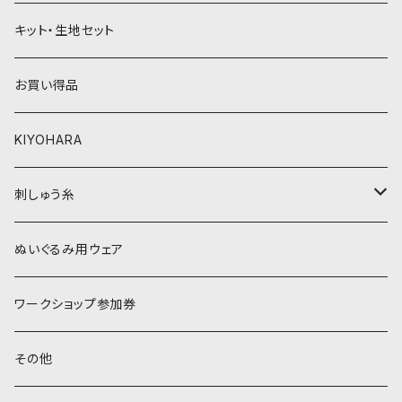
黄色・クリーム系
緑系
キット・生地セット
ベージュ・ブラウン系
黄色・クリーム系
お買い得品
黒・グレー系
ベージュ・ブラウン系
KIYOHARA
オレンジ系
黒・グレー系
刺しゅう糸
オレンジ系
COSMO 25番刺しゅう糸
ぬいぐるみ用ウェア
ワークショップ参加券
その他