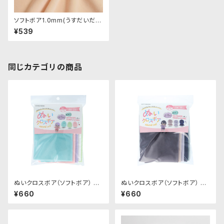
ソフトボア1.0mm(うすだいだ
い)SSB054 ぬいぐるみ用短毛
¥539
ボア生地 20cm
同じカテゴリの商品
ぬいクロスボア（ソフトボア） ア
ぬいクロスボア（ソフトボア） ア
ソートセット（パステルカラー）｜
ソートセット（ニュアンスカラー）
¥660
¥660
清原株式会社
｜清原株式会社