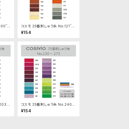
00‾1
コスモ 25番刺しゅう糸 No.121‾15
4
¥154
03‾2
コスモ 25番刺しゅう糸 No.240‾2
73
¥154