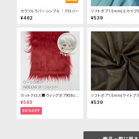
カラフルラバーシンブル｜クロバー
ソフトボア1.5mm(スカイブ
B030 ぬいぐるみ用短毛ボ
¥462
¥539
20cm
カットクロス■ウィッグボア約8cm
ソフトボア1.5mm(ライトブラ
(ダークレッド)WB004ボア生地 2
SB040 ぬいぐるみ用短毛
¥593
¥539
5cm × 45cm
地 20cm
50%OFF