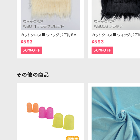
カットクロス■ウィッグボア約8cm
カットクロス■ウィッグボア
(プラチナブロンド)WB011 ボア生
(ブラック)WB006ボア生地 
¥593
¥593
地 25cm × 45cm
× 45cm
50%OFF
50%OFF
その他の商品