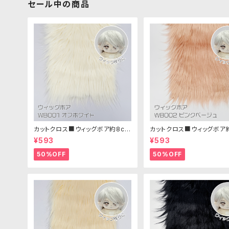
セール中の商品
カットクロス■ウィッグボア約8cm
カットクロス■ウィッグボア
(オフホワイト)WB001 ボア生地 2
(ピンクベージュ)WB002
¥593
¥593
5cm × 45cm
地 25cm × 45cm
50%OFF
50%OFF