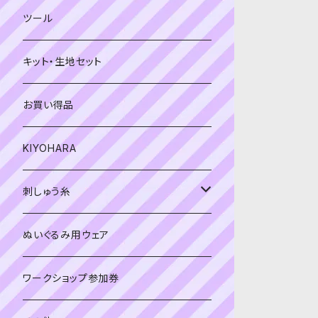
緑系
青系
ツール
黄色・クリーム系
緑系
キット・生地セット
ベージュ・ブラウン系
黄色・クリーム系
お買い得品
黒・グレー系
ベージュ・ブラウン系
KIYOHARA
オレンジ系
黒・グレー系
刺しゅう糸
オレンジ系
COSMO 25番刺しゅう糸
ぬいぐるみ用ウェア
ワークショップ参加券