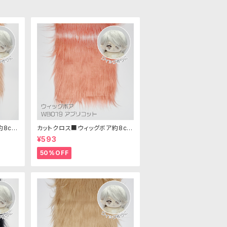
約8cm
カットクロス■ウィッグボア約8cm
ボア生
(アプリコット)WB019 ボア生地 2
¥593
5cm × 45cm
50%OFF