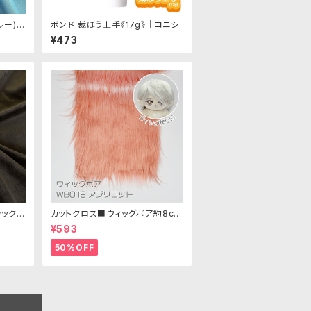
ルー)S
ボンド 裁ほう上手《17g》｜コニシ
ア生地
¥473
ック)
カットクロス■ウィッグボア約8cm
ボア生
(アプリコット)WB019 ボア生地 2
¥593
5cm × 45cm
50%OFF