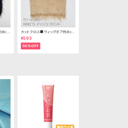
約8cm
カットクロス■ウィッグボア約8cm
25cm
(アッシュブロンド)WB015 ボア生
¥593
地 25cm × 45cm
50%OFF