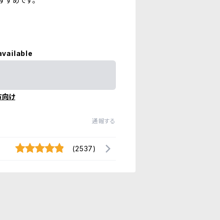
すすめです。
available
方向け
通報する
(2537)