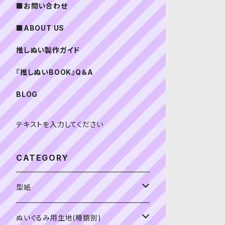
■お問い合わせ
■ABOUT US
推しぬい製作ガイド
『推しぬいBOOK』Q＆A
BLOG
テキストを入力してください
CATEGORY
型紙
書籍（紙の本）
ぬいぐるみ用生地(種類別)