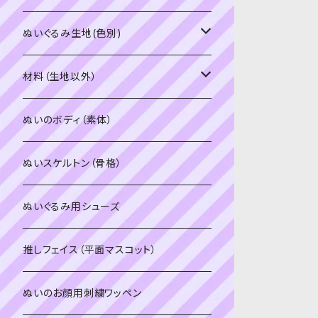
PDFデータ（ダウンロード）
ソフトボア（短毛）
ぬいぐるみ生地(色別)
ソフトボア（5mm）
ソフトボア
材料（生地以外）
スキンカラー系
ぬいトリコット
ぬいトリコット
アイロン接着シート
ぬいのボディ（素体）
白系
スキンカラー系
スキンカラー生地
ステッチカラー
ぬいスケルトン（骨格）
赤・ピンク系
白系
カーリーベルボア
ミニワッペン
ぬいぐるみ用シューズ
紫系
赤・ピンク系
パウダーボア（4mm）
リボン
推しフェイス（平面マスコット）
青系
紫系
ウィッグボア（8cm）
ぬいのお顔用刺繍ワッペン