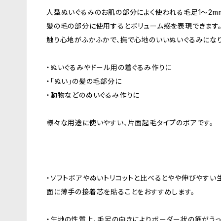
人型ぬいぐるみのお肌の部分によく使われる毛足1〜2m
髪の毛の部分に使用するとボリューム感を表現できます
触り心地がふかふかで、撫で心地のいいぬいぐるみになり
・ぬいぐるみやドール用の着ぐるみ作りに
・「ぬい」の髪の毛部分に
・動物などのぬいぐるみ作りに
様々な用途に使いやすい、片面起毛タイプのボアです。
・ソフトボアやぬいトリコットと比べるとやや伸びやすい
面に薄手の接着芯を貼ることをおすすめします。
・生地の性質上、毛足の向きによりボーダー状の筋がうっ