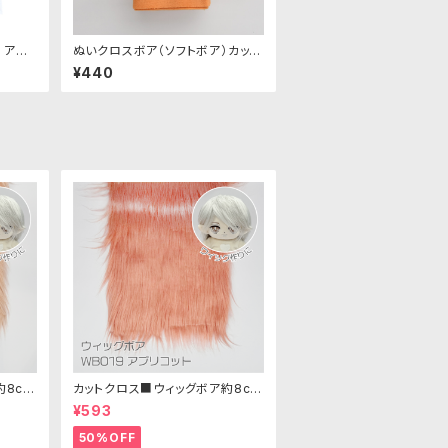
 アソ
ぬいクロスボア（ソフトボア）カット
｜清原
クロス（アプリコット）｜清原株式
¥440
会社
約8cm
カットクロス■ウィッグボア約8cm
ボア生
(アプリコット)WB019 ボア生地 2
¥593
5cm × 45cm
50%OFF