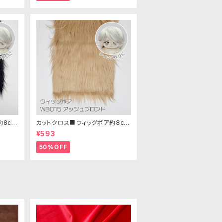
約8cm
カットクロス■ウィッグボア約8cm
25cm
(アッシュブロンド)WB015 ボア生
¥593
地 25cm × 45cm
50%OFF