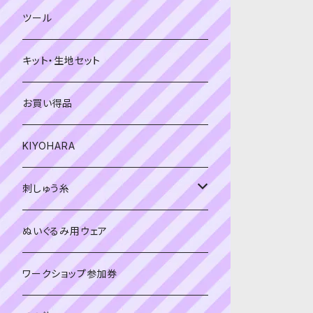
緑系
青系
ツール
黄色・クリーム系
緑系
キット・生地セット
ベージュ・ブラウン系
黄色・クリーム系
お買い得品
黒・グレー系
ベージュ・ブラウン系
KIYOHARA
オレンジ系
黒・グレー系
刺しゅう糸
オレンジ系
COSMO 25番刺しゅう糸
ぬいぐるみ用ウェア
ワークショップ参加券