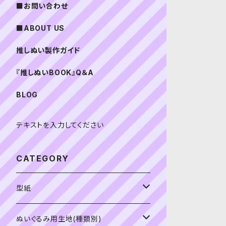
■お問い合わせ
■ABOUT US
推しぬい製作ガイド
『推しぬいBOOK』Q＆A
BLOG
テキストを入力してください
CATEGORY
型紙
書籍（紙の本）
ぬいぐるみ用生地(種類別)