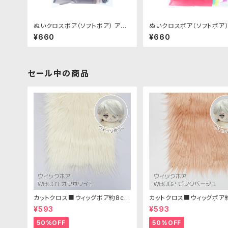
ぬいクロスボア（ソフトボア） アソ
ぬいクロスボア（ソフトボア）
ートセット（ニュアンスカラー）｜清
ートセット（ビビッドカラー）
¥660
¥660
原株式会社
株式会社
セール中の商品
カットクロス■ウィッグボア約8cm
カットクロス■ウィッグボア
(オフホワイト)WB001 ボア生地 2
(ピンクベージュ)WB002
¥593
¥593
5cm × 45cm
地 25cm × 45cm
50%OFF
50%OFF