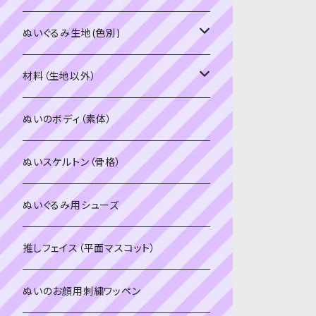
PDFデータ（ダウンロード）
ソフトボア（短毛）
ぬいぐるみ生地(色別)
ソフトボア（5mm）
ソフトボア
材料（生地以外）
スキンカラー系
ぬいトリコット
ぬいトリコット
アイロン接着シート
ぬいのボディ（素体）
白系
スキンカラー系
スキンカラー生地
ステッチカラー
ぬいスケルトン（骨格）
赤・ピンク系
白系
カーリーベルボア
ミニワッペン
ぬいぐるみ用シューズ
紫系
赤・ピンク系
パウダーボア（4mm）
リボン
推しフェイス（平面マスコット）
青系
紫系
ウィッグボア（8cm）
ぬいのお顔用刺繍ワッペン