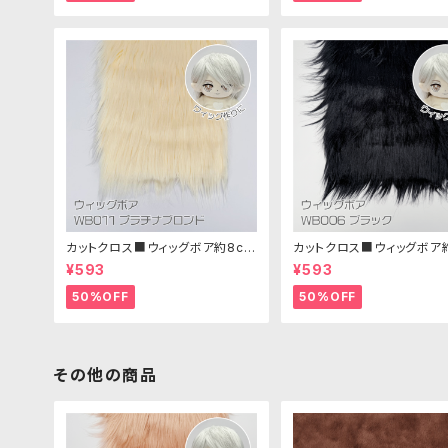
カットクロス■ウィッグボア約8cm
カットクロス■ウィッグボア
(プラチナブロンド)WB011 ボア生
(ブラック)WB006ボア生地 
¥593
¥593
地 25cm × 45cm
× 45cm
50%OFF
50%OFF
その他の商品