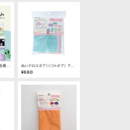
各種｜
ぬいクロスボア（ソフトボア） アソ
ートセット（パステルカラー）｜清原
¥660
株式会社