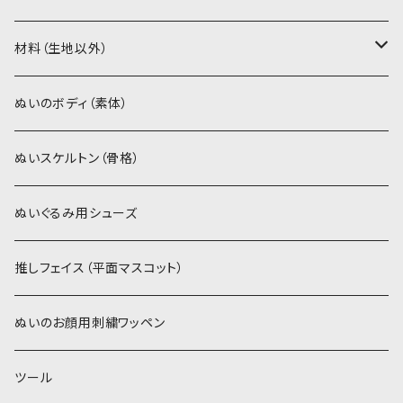
ソフトボア（5mm）
ソフトボア
材料（生地以外）
スキンカラー系
ぬいトリコット
ぬいトリコット
アイロン接着シート
ぬいのボディ（素体）
白系
スキンカラー系
スキンカラー生地
ステッチカラー
ぬいスケルトン（骨格）
赤・ピンク系
白系
カーリーベルボア
ミニワッペン
ぬいぐるみ用シューズ
紫系
赤・ピンク系
パウダーボア（4mm）
リボン
推しフェイス（平面マスコット）
青系
紫系
ウィッグボア（8cm）
ぬいのお顔用刺繍ワッペン
緑系
青系
ツール