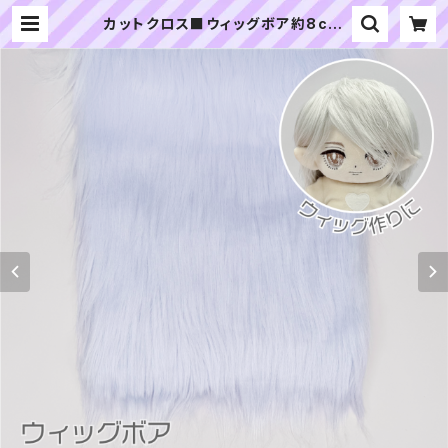
カットクロス■ウィッグボア約8cm
(ペールブルー)WB007ボア生地 25
cm × 45cm | ぬいぐるみの生地や
さん｜「ぬい」の布地・材料の通販専門
店