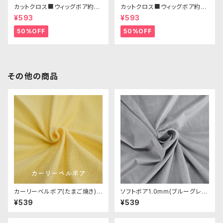
カットクロス■ウィッグボア約8c
カットクロス■ウィッグボア約8c
m(オフホワイト)WB001 ボア生
m(アッシュブロンド)WB015 ボ
¥593
¥593
地 25cm × 45cm
ア生地 25cm × 45cm
50%OFF
50%OFF
その他の商品
カーリーベルボア(たまご焼き)C
ソフトボア1.0mm(ブルーグレ
B010 ぬいぐるみ用短毛カール
ー)SSB052 ぬいぐるみ用短毛
¥539
¥539
ボア生地 20cm
ボア生地 20cm