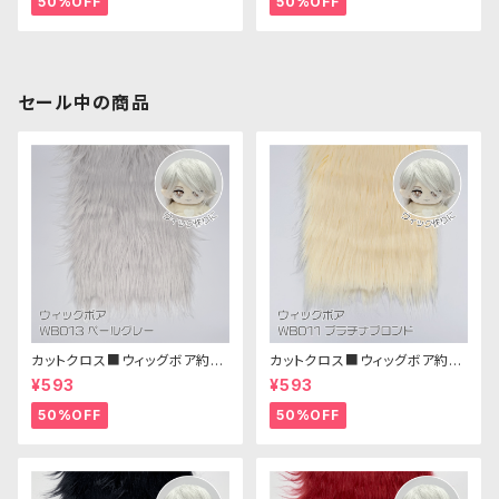
50%OFF
50%OFF
セール中の商品
カットクロス■ウィッグボア約8c
カットクロス■ウィッグボア約8c
m(ペールグレー)WB013 ボア
m(プラチナブロンド)WB011 ボ
¥593
¥593
生地 25cm × 45cm
ア生地 25cm × 45cm
50%OFF
50%OFF