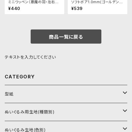
ミニワッペン（悪魔の羽・左右セ
ソフトボア1.0mm(ゴールデンイ
ット）
エロー)SSB135 ぬいぐるみ用
¥440
¥539
短毛ボア生地 20cm
商品一覧に戻る
テキストを入力してください
CATEGORY
型紙
書籍（紙の本）
ぬいぐるみ用生地(種類別)
PDFデータ（ダウンロード）
ソフトボア（短毛）
ぬいぐるみ生地(色別)