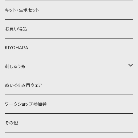
黄色・クリーム系
緑系
キット・生地セット
ベージュ・ブラウン系
黄色・クリーム系
お買い得品
黒・グレー系
ベージュ・ブラウン系
KIYOHARA
オレンジ系
黒・グレー系
刺しゅう糸
オレンジ系
COSMO 25番刺しゅう糸
ぬいぐるみ用ウェア
ワークショップ参加券
その他