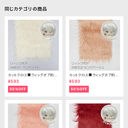
同じカテゴリの商品
カットクロス■ウィッグボア約8c
カットクロス■ウィッグボア約8c
m(オフホワイト)WB001 ボア生
m(ピンクベージュ)WB002ボア
¥593
¥593
地 25cm × 45cm
生地 25cm × 45cm
50%OFF
50%OFF