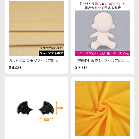
カットクロス★ソフトボア5mm
【型紙DL販売】ソフトボアぬい
(レグホーン)LB045 ボア生地
(大)座りポーズVer. 型紙(おま
¥440
¥770
50cm × 45cm
け付き)