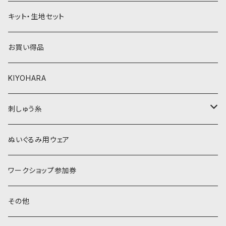
黄色・クリーム系
緑系
キット・生地セット
ベージュ・ブラウン系
黄色・クリーム系
お買い得品
黒・グレー系
ベージュ・ブラウン系
KIYOHARA
オレンジ系
黒・グレー系
刺しゅう糸
オレンジ系
COSMO 25番刺しゅう糸
ぬいぐるみ用ウェア
ワークショップ参加券
その他