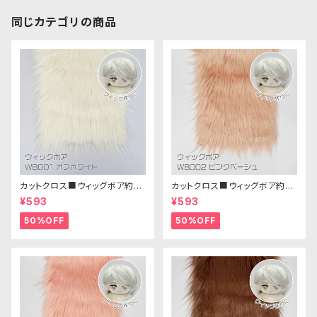
同じカテゴリの商品
カットクロス■ウィッグボア約8c
カットクロス■ウィッグボア約8c
m(オフホワイト)WB001 ボア生
m(ピンクベージュ)WB002ボア
¥593
¥593
地 25cm × 45cm
生地 25cm × 45cm
50%OFF
50%OFF