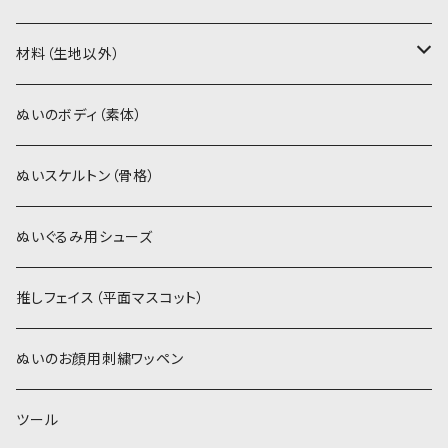
ソフトボア（5mm）
ソフトボア
材料（生地以外）
スキンカラー系
ぬいトリコット
ぬいトリコット
アイロン接着シート
ぬいのボディ（素体）
白系
スキンカラー系
スキンカラー生地
ステッチカラー
ぬいスケルトン（骨格）
赤・ピンク系
白系
カーリーベルボア
ミニワッペン
ぬいぐるみ用シューズ
紫系
赤・ピンク系
パウダーボア（4mm）
リボン
推しフェイス（平面マスコット）
青系
紫系
ウィッグボア（8cm）
ぬいのお顔用刺繍ワッペン
緑系
青系
ツール