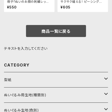
冊子『ぬいのお顔の刺繍レッス
サクサク縫える！ ピーシング針
ン』
「ブラック」3種セット｜クロバー
¥550
¥605
商品一覧に戻る
テキストを入力してください
CATEGORY
型紙
書籍（紙の本）
ぬいぐるみ用生地(種類別)
PDFデータ（ダウンロード）
ソフトボア（短毛）
ぬいぐるみ生地(色別)