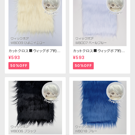
カットクロス■ウィッグボア約8c
カットクロス■ウィッグボア約8c
m(ひよこイエロー)WB009ボア
m(ペールブルー)WB007ボア
¥593
¥593
生地 25cm × 45cm
生地 25cm × 45cm
50%OFF
50%OFF