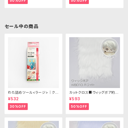
50%OFF
50%OFF
セール中の商品
わた詰めツール<ラージ>｜クロ
カットクロス■ウィッグボア約8c
バー
m(ホワイト)WB010 ボア生地
¥532
¥593
25cm × 45cm
30%OFF
50%OFF