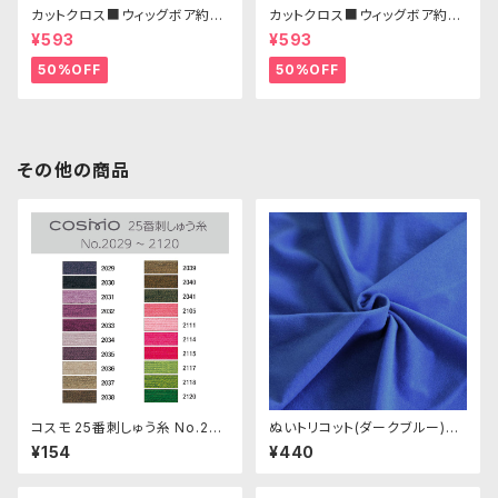
カットクロス■ウィッグボア約8c
カットクロス■ウィッグボア約8c
m(ブラック)WB006ボア生地 2
m(ブルー)WB018 ボア生地 25
¥593
¥593
5cm × 45cm
cm × 45cm
50%OFF
50%OFF
その他の商品
コスモ 25番刺しゅう糸 No.202
ぬいトリコット(ダークブルー)NL
9‾2120
033 ぬいぐるみ用薄手パイル生
¥154
¥440
地 20cm