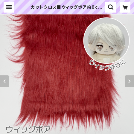
カットクロス■ウィッグボア約8cm
(ダークレッド)WB004ボア生地 25
cm × 45cm | ぬいぐるみの生地や
さん｜「ぬい」の布地・材料の通販専門
店