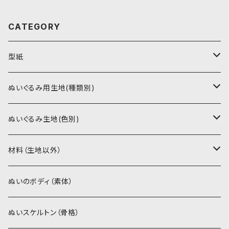
CATEGORY
型紙
書籍（紙の本）
ぬいぐるみ用生地(種類別)
PDFデータ（ダウンロード）
ソフトボア（短毛）
ぬいぐるみ生地(色別)
ソフトボア（5mm）
ソフトボア
材料（生地以外）
スキンカラー系
ぬいトリコット
ぬいトリコット
アイロン接着シート
ぬいのボディ（素体）
白系
スキンカラー系
スキンカラー生地
ステッチカラー
ぬいスケルトン（骨格）