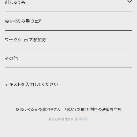
刺しゅう糸
オレンジ系
COSMO 25番刺しゅう糸
ぬいぐるみ用ウェア
ワークショップ参加券
その他
テキストを入力してください
© ぬいぐるみの生地やさん｜「ぬい」の布地・材料の通販専門店
Powered by