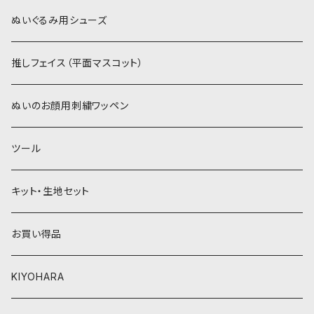
赤・ピンク系
白系
カーリーベルボア
ミニワッペン
ぬいぐるみ用シューズ
紫系
赤・ピンク系
パウダーボア（4mm）
リボン
推しフェイス（平面マスコット）
青系
紫系
ウィッグボア（8cm）
ぬいのお顔用刺繍ワッペン
緑系
青系
ツール
黄色・クリーム系
緑系
キット・生地セット
ベージュ・ブラウン系
黄色・クリーム系
お買い得品
黒・グレー系
ベージュ・ブラウン系
KIYOHARA
オレンジ系
黒・グレー系