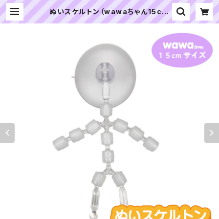
ぬいスケルトン（wawaちゃん15cm
サイズ）人型ぬいぐるみ用ナチュラル
可動骨格 | ぬいぐるみの生地やさん
｜「ぬい」の布地・材料の通販専門店