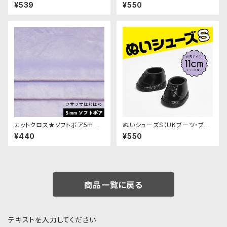
スキン)SSB129 ぬいぐるみ用短
ーツセット
¥539
¥550
毛ボア生地 20cm
カットクロス★ソフトボア5mm
ぬいシューズS（UKブーツ・ブラ
(ミルキーラベンダー)LB005 ボ
ック）｜身長11cm前後のぬいぐ
¥440
¥550
ア生地 50cm × 45cm
るみ用ソフビ靴
商品一覧に戻る
テキストを入力してください