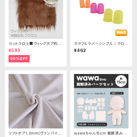
カットクロス■ウィッグボア約8c
カラフルラバーシンブル｜クロバ
m(ブラウン)WB005ボア生地 2
ー
¥593
¥462
5cm × 45cm
50%OFF
ソフトボア1.0mm(ヴァンパイア
wawaちゃん15cm 裁断済みパ